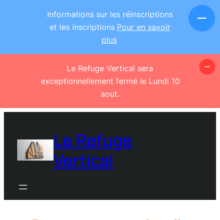
Informations sur les réinscriptions
et les inscriptions
Pour en savoir
plus
Le Refuge Vertical sera
exceptionnellement fermé le Lundi 10
aout.
Aller
au
Le Refuge
contenu
Vertical