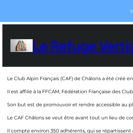
I
Aller
au
Le Refuge Verti
contenu
Le Club Alpin Français (CAF) de Châlons a été créé en
Il est affilié à la FFCAM, Fédération Française des Cl
Son but est de promouvoir et rendre accessible au plu
Le CAF Châlons se veut être avant tout un lieu de co
Il compte environ 350 adhérents, qui se répartissent d