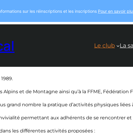
nformations sur les réinscriptions et les inscriptions
Pour en savoir plu
cal
Le club
La sa
 1989.
ubs Alpins et de Montagne ainsi qu’à la FFME, Fédération 
s grand nombre la pratique d’activités physiques liées à
nvivialité permettant aux adhérents de se rencontrer et 
ans les différentes activités proposées :