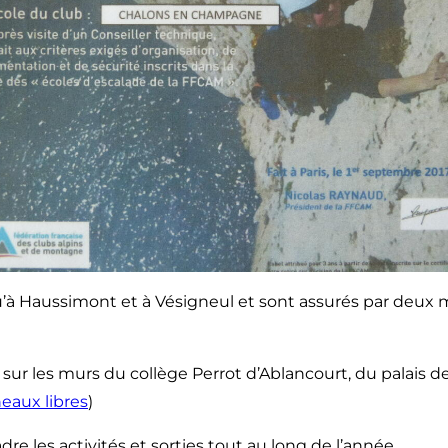
 qu’à Haussimont et à Vésigneul et sont assurés par deux 
r les murs du collège Perrot d’Ablancourt, du palais de
eaux libres
)
les activités et sorties tout au long de l’année.