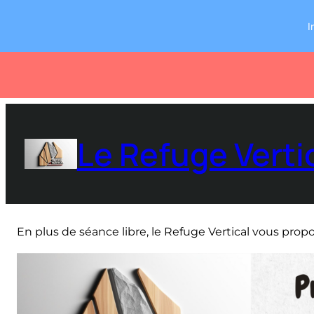
I
Aller
au
Le Refuge Verti
contenu
En plus de séance libre, le Refuge Vertical vous prop