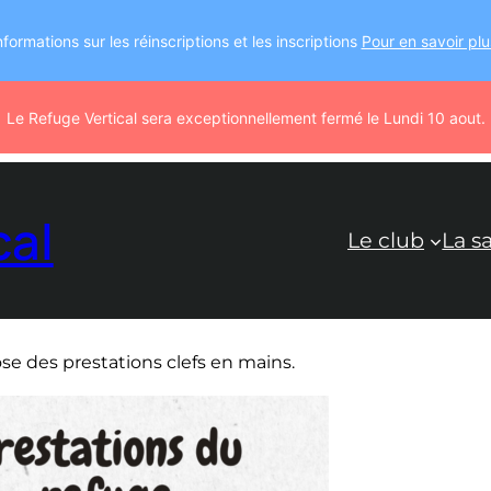
nformations sur les réinscriptions et les inscriptions
Pour en savoir plu
Le Refuge Vertical sera exceptionnellement fermé le Lundi 10 aout.
cal
Le club
La sa
ose des prestations clefs en mains.