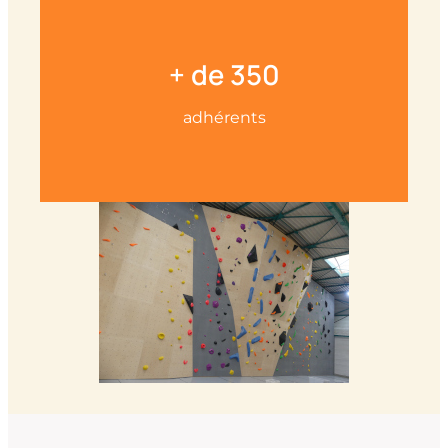
+ de 350
adhérents