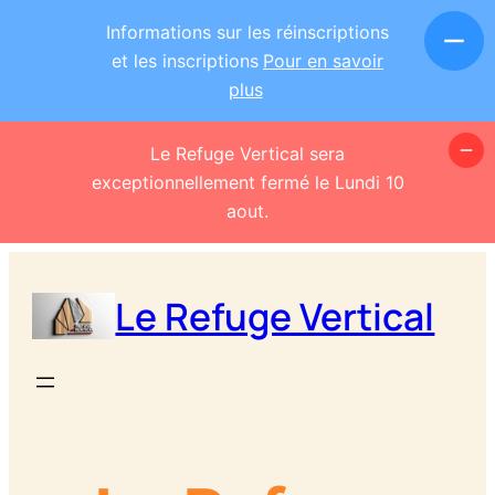
Informations sur les réinscriptions
et les inscriptions
Pour en savoir
plus
Le Refuge Vertical sera
exceptionnellement fermé le Lundi 10
aout.
Aller
au
Le Refuge Vertical
contenu