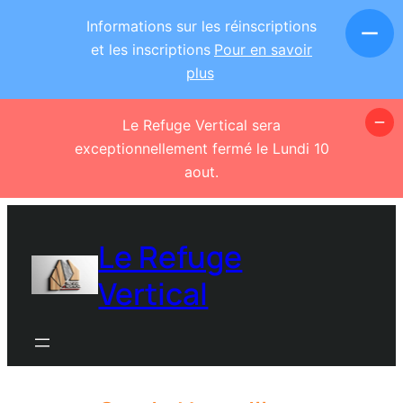
Informations sur les réinscriptions
et les inscriptions
Pour en savoir
plus
Le Refuge Vertical sera
exceptionnellement fermé le Lundi 10
aout.
Aller
au
Le Refuge
contenu
Vertical