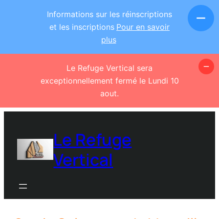
Informations sur les réinscriptions
et les inscriptions
Pour en savoir
plus
Le Refuge Vertical sera
exceptionnellement fermé le Lundi 10
aout.
Aller
au
Le Refuge
contenu
Vertical